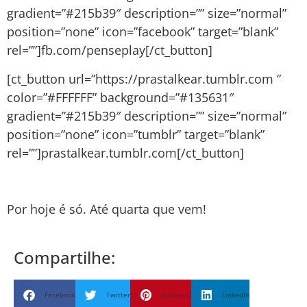
gradient=”#215b39″ description=”” size=”normal”
position=”none” icon=”facebook” target=”blank”
rel=””]fb.com/penseplay[/ct_button]
[ct_button url=”https://prastalkear.tumblr.com ”
color=”#FFFFFF” background=”#135631″
gradient=”#215b39″ description=”” size=”normal”
position=”none” icon=”tumblr” target=”blank”
rel=””]prastalkear.tumblr.com[/ct_button]
Por hoje é só. Até quarta que vem!
Compartilhe:
Facebook
Twitter
Pinterest
LinkedIn