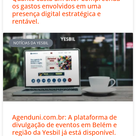
os gastos envolvidos em uma
presença digital estratégica e
rentável.
NOTÍCIAS DA YESBIL
Agenduni.com.br: A plataforma de
divulgação de eventos em Belém e
região da Yesbil já está disponível.