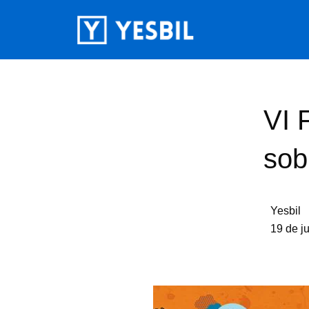
VI 
sob
Yesbil
19 de j