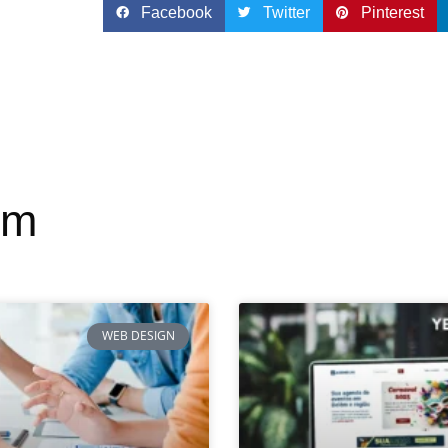
Facebook
Twitter
Pinterest
ém
WEB DESIGN