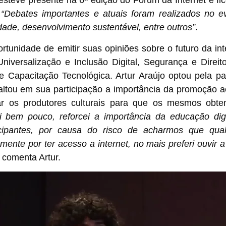
 esteve presente na 6ª edição do Fórum da Internet e f
:
“Debates importantes e atuais foram realizados no ev
cidade, desenvolvimento sustentável, entre outros”
.
ortunidade de emitir suas opiniões sobre o futuro da in
Universalização e Inclusão Digital, Segurança e Direit
e Capacitação Tecnológica. Artur Araújo optou pela par
saltou em sua participação a importância da promoção
r os produtores culturais para que os mesmos obte
ei bem pouco, reforcei a importância da educação digi
cipantes, por causa do risco de acharmos que qualq
mente por ter acesso a internet, no mais preferi ouvir 
comenta Artur.