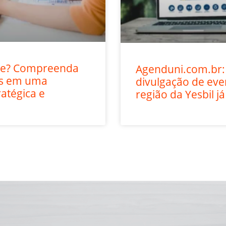
ite? Compreenda
Agenduni.com.br:
os em uma
divulgação de ev
ratégica e
região da Yesbil já