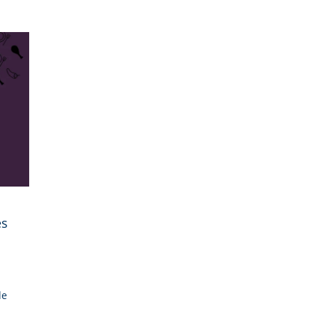
es
á
de