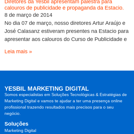
Diretores da Yesbil apresentam palestra para
calouros de publicidade e propaganda da Estacio.
8 de março de 2014
No dia 07 de março, nosso diretores Artur Araújo e
José Calasanz estiveram presentes na Estacio para
apresentar aos calouros do Curso de Publicidade e
Leia mais »
YESBIL MARKETING DIGITAL
Somos especialistas em
Soluções Tecnológicas & Estratégias de
Marketing Digital
e vamos te ajudar a ter uma presença online
profissional trazendo
resultados mais precisos para o seu
negócio.
Soluções
Marketing Digital