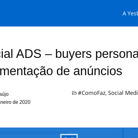
A Yesb
ial ADS – buyers persona
mentação de anúncios
#ComoFaz
,
Social Med
aújo
aneiro de 2020