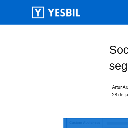
Soc
seg
Artur Ar
28 de j