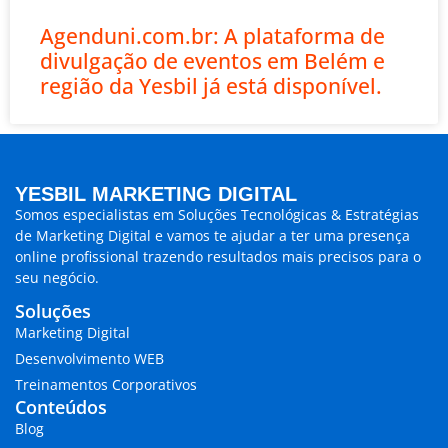
Agenduni.com.br: A plataforma de
divulgação de eventos em Belém e
região da Yesbil já está disponível.
YESBIL MARKETING DIGITAL
Somos especialistas em
Soluções Tecnológicas & Estratégias
de Marketing Digital
e vamos te ajudar a ter uma presença
online profissional trazendo
resultados mais precisos para o
seu negócio.
Soluções
Marketing Digital
Desenvolvimento WEB
Treinamentos Corporativos
Conteúdos
Blog