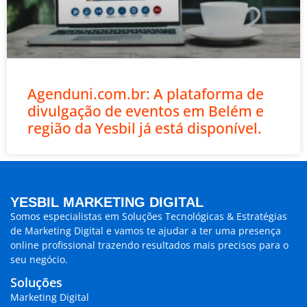
Agenduni.com.br: A plataforma de
divulgação de eventos em Belém e
região da Yesbil já está disponível.
YESBIL MARKETING DIGITAL
Somos especialistas em
Soluções Tecnológicas & Estratégias
de Marketing Digital
e vamos te ajudar a ter uma presença
online profissional trazendo
resultados mais precisos para o
seu negócio.
Soluções
Marketing Digital