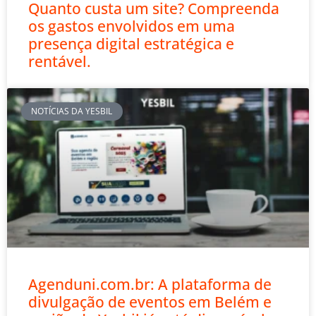
Quanto custa um site? Compreenda
os gastos envolvidos em uma
presença digital estratégica e
rentável.
NOTÍCIAS DA YESBIL
Agenduni.com.br: A plataforma de
divulgação de eventos em Belém e