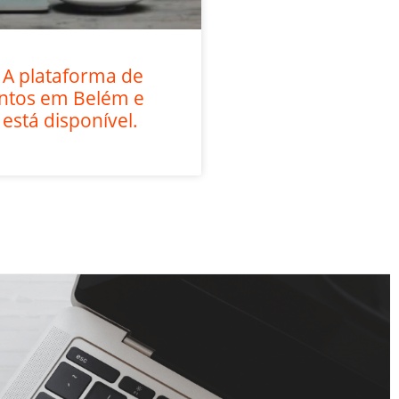
 A plataforma de
entos em Belém e
 está disponível.