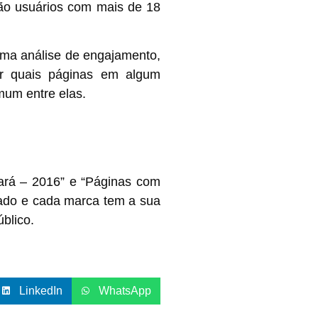
ão usuários com mais de 18
uma análise de engajamento,
rir quais páginas em algum
mum entre elas.
Pará – 2016” e “Páginas com
stado e cada marca tem a sua
blico.
LinkedIn
WhatsApp