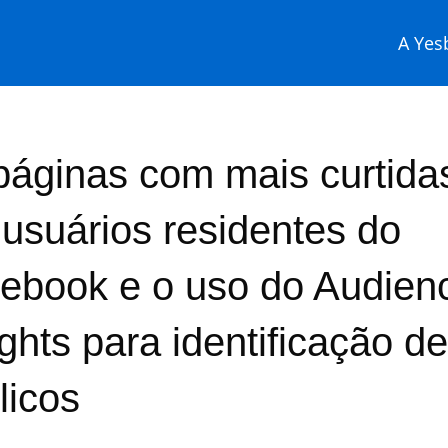
A Yesb
páginas com mais curtida
 usuários residentes do
ebook e o uso do Audien
ights para identificação de
licos