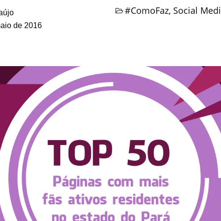
#ComoFaz
,
Social Med
aújo
aio de 2016