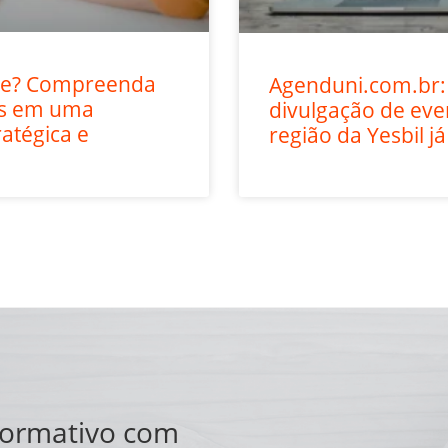
ite? Compreenda
Agenduni.com.br:
os em uma
divulgação de ev
ratégica e
região da Yesbil já
formativo com