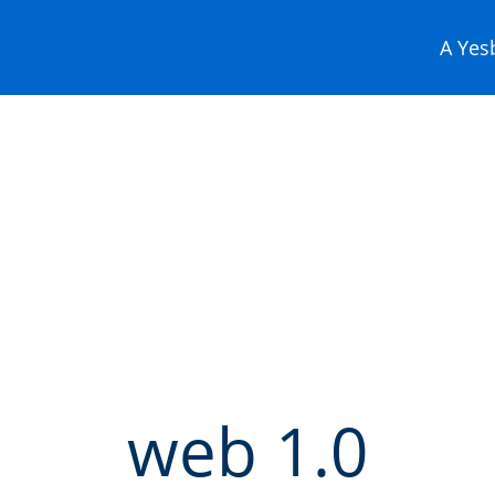
A Yesb
web 1.0