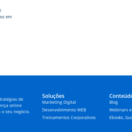
é
dos em
Soluções
Conteúd
tratégias de
Marketing Digital
Blog
ença online
Desenvolvimento WEB
Webinars e
 o seu negócio.
Treinamentos Corporativos
Ebooks, Gu