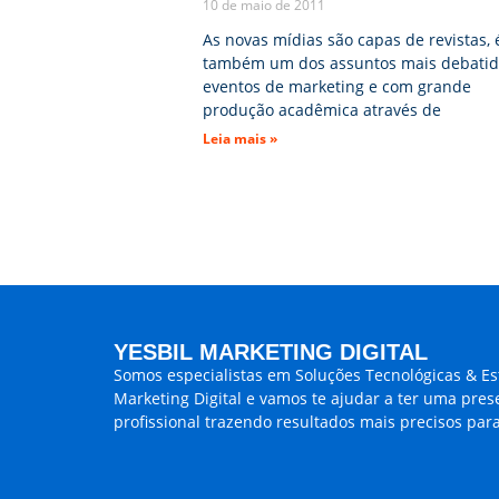
10 de maio de 2011
As novas mídias são capas de revistas, 
também um dos assuntos mais debati
eventos de marketing e com grande
produção acadêmica através de
Leia mais »
YESBIL MARKETING DIGITAL
Somos especialistas em
Soluções Tecnológicas & Es
Marketing Digital
e vamos te ajudar a ter uma pres
profissional trazendo
resultados mais precisos para