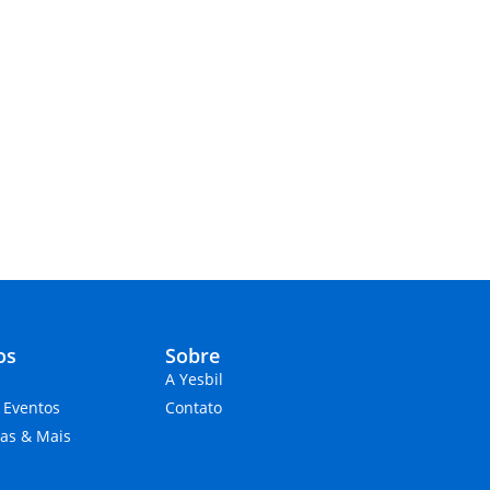
os
Sobre
A Yesbil
 Eventos
Contato
ias & Mais